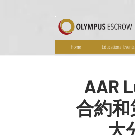
Home
Educational Events
AAR 
合約和
大