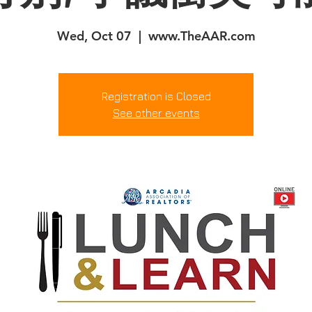
Wed, Oct 07
  |  
www.TheAAR.com
Registration is Closed
See other events